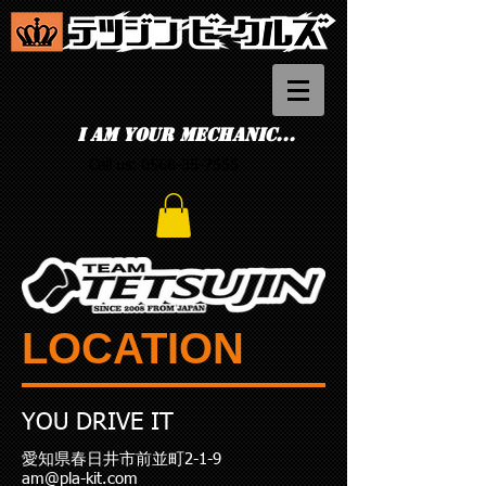
I am your mechanic...
Call us:
0568-35-7555
LOCATION
YOU DRIVE IT
愛知県春日井市前並町2-1-9
am@pla-kit.com