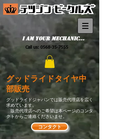
I am your mechanic...
Call us:
0568-35-7555
グッドライドタイヤ中
部販売
グッドライドジャパンでは販売代理店を広く
求めています。
​ 販売代理店へのご希望は本ページのコンタ
クトからご連絡くださいませ。
コンタクト