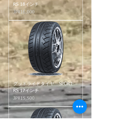
RS 18インチ
가격
JP¥16,000
グッドライドタイヤ SPORT-
RS 17インチ
가격
JP¥15,500