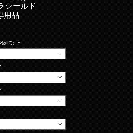
 プラシールド
 専用品
車検対応）
*
*
*