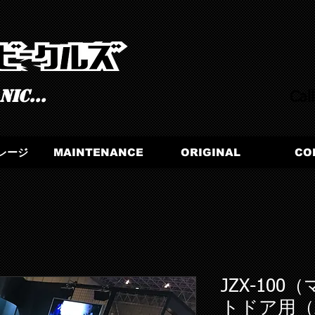
ic...
Cal
レージ
MAINTENANCE
ORIGINAL
CO
JZX-10
トドア用（左