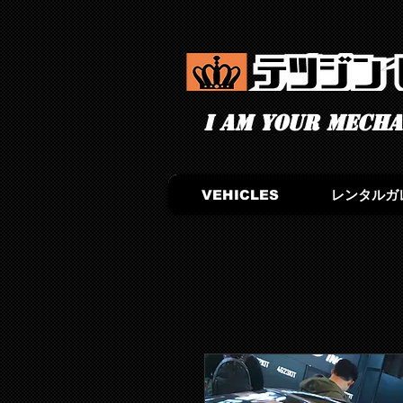
I am your mechan
VEHICLES
レンタルガ