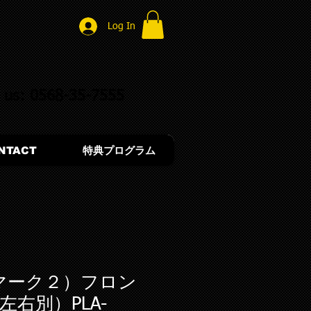
Log In
l us: 0568-35-7555
NTACT
特典プログラム
0（マーク２）フロン
右別）PLA-