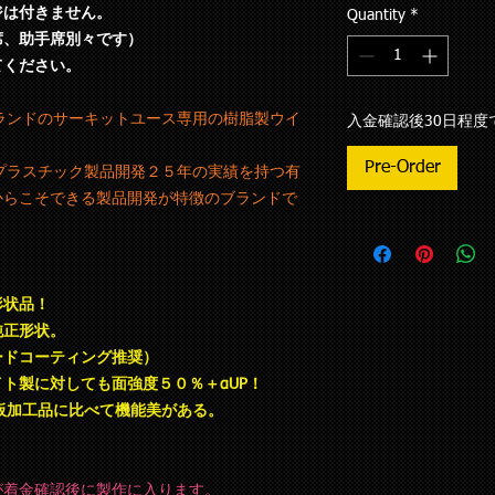
は付きません。
Quantity
*
席、助手席別々です）
ください。
INブランドのサーキットユース専用の樹脂製ウイ
入金確認後30日程度
Pre-Order
車向けプラスチック製品開発２５年の実績を持つ有
からこそできる製品開発が特徴のブランドで
形状品！
純正形状。
ドコーティング推奨）
ト製に対しても面強度５０％＋αUP！
の板加工品に比べて機能美がある。
が着金確認後に製作に入ります。