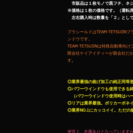
市販品は１枚モノで黒フチ、ネジ
※価格は１枚の価格です。（運転
左右購入時は数量を「２」として
プラシールドはTEAM-TETSUJ
ンドウです。
TEAM-TETSUJINは特殊自動
限会社ケイアイティーが親会社だ
す
。
◎業界最強の曲げ加工の純正同等
◎パワーウインドウも使用できる
（パワーウインドウ使用時はハー
◎リアは業界最強。ポリカーボネイ
◎業界NO.1にカッコイイ。ただ
便宜上、在庫ありとなっています