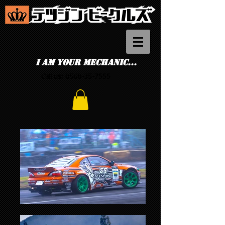
I am your mechanic...
Call us:
0568-35-7555