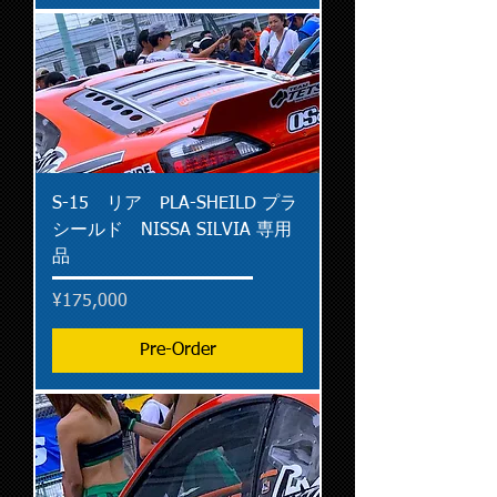
S-15 リア PLA-SHEILD プラ
シールド NISSA SILVIA 専用
品
Price
¥175,000
Pre-Order