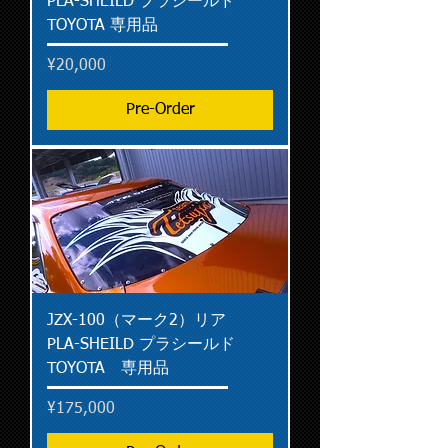
PLA-SHEILD プラシールド
TOYOTA 専用品
Price
¥20,000
Pre-Order
JZX-100（マーク2）リア
PLA-SHEILD プラシールド
TOYOTA 専用品
Price
¥175,000