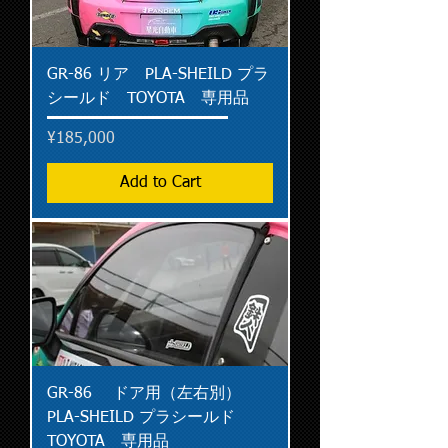
GR-86 リア PLA-SHEILD プラ
シールド TOYOTA 専用品
Price
¥185,000
Add to Cart
GR-86 ドア用（左右別）
PLA-SHEILD プラシールド
TOYOTA 専用品