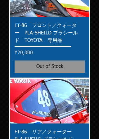
FT-86 フロント／クォータ
ー PLA-SHEILD プラシール
ド TOYOTA 専用品
Price
¥20,000
Out of Stock
FT-86 リア／クォーター