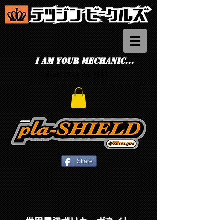
I am your mechanic...
Call us:
0568-35-7555
Share