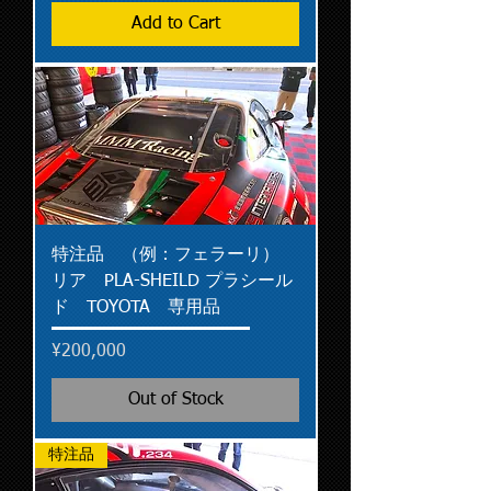
Add to Cart
特注品 （例：フェラーリ）
リア PLA-SHEILD プラシール
ド TOYOTA 専用品
Price
¥200,000
Out of Stock
特注品