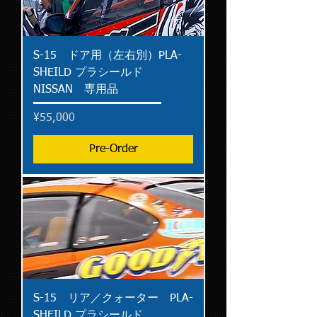
S-15 ドア用（左右別）PLA-
SHEILD プラシールド
NISSAN 専用品
Price
¥55,000
Pre-Order
S-15 リア／クォーター PLA-
SHEILD プラシールド