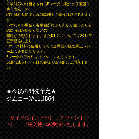
​車検対応の材料とされる
Eマーク
（欧州の保安基準
適合表示）の
認定材料を使用すれば論理上の車検は取得できます
が
いずれもの場合も各事務所により判断が違ったり公
認に時間が掛かるなどの
問題が予想されます。またD1-GPについては2019年
度新規格により
Eマーク材料の使用とともに金属製の脱落防止
フレ
ーム
も必要になります。
Eマーク取得材料はオプションとなります。
​脱落防止フレームはお客様で基本的にご用意下さ
い。
★今後の開発予定★
ジムニーJA11,JB64
​サイドウインドウはリアウインドウ
の ご注文時のみ受注いたします。