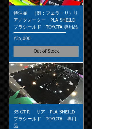
特注品 （例：フェラーリ）リ
ア／クォーター PLA-SHEILD
プラシールド TOYOTA 専用品
Price
¥35,000
Out of Stock
35 GT-R リア PLA-SHEILD
プラシールド TOYOTA 専用
品