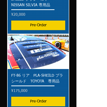
NISSAN SILVIA 専用品
Price
¥20,000
Pre-Order
FT-86 リア PLA-SHEILD プラ
シールド TOYOTA 専用品
Price
¥175,000
Pre-Order