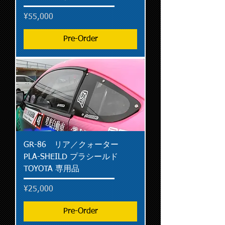
Price
¥55,000
Pre-Order
GR-86 リア／クォーター
PLA-SHEILD プラシールド
TOYOTA 専用品
Price
¥25,000
Pre-Order