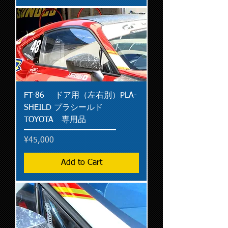
FT-86 ドア用（左右別）PLA-
SHEILD プラシールド
TOYOTA 専用品
Price
¥45,000
Add to Cart