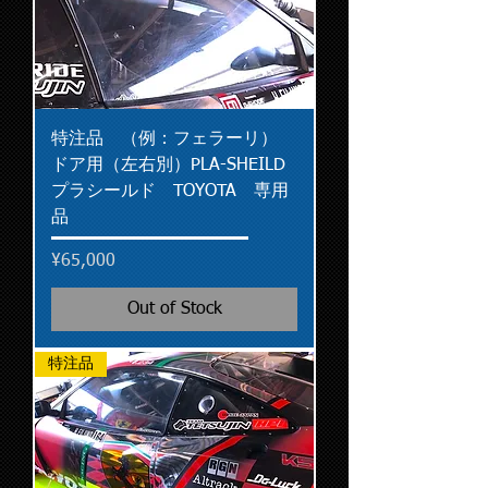
特注品 （例：フェラーリ）
ドア用（左右別）PLA-SHEILD
プラシールド TOYOTA 専用
品
Price
¥65,000
Out of Stock
特注品