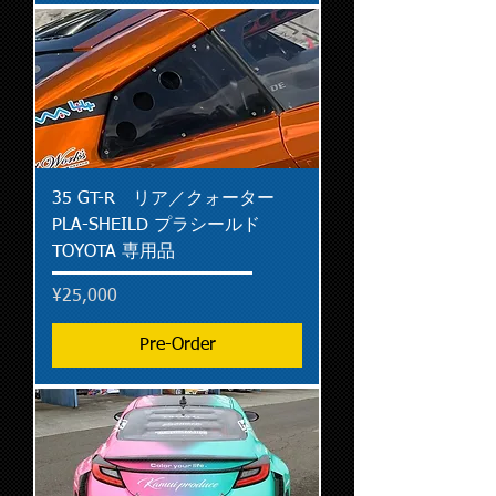
35 GT-R リア／クォーター
PLA-SHEILD プラシールド
TOYOTA 専用品
Price
¥25,000
Pre-Order