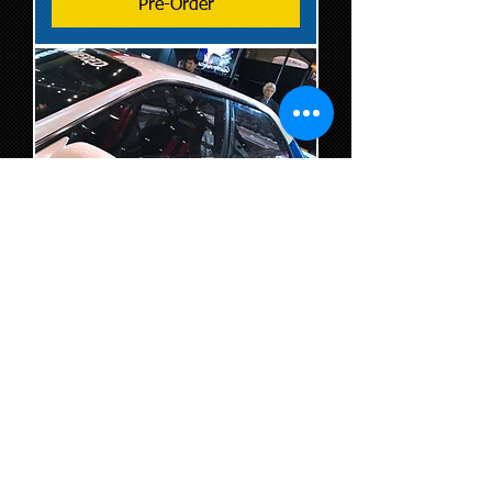
Pre-Order
JZX-100（マーク２）フロント
ドア用（左右別）PLA-SHEILD
プラシールド TOYOTA 専用
品
Price
¥45,000
Pre-Order