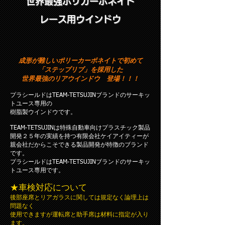
世界最強ポリカーボネイト
レース用ウインドウ
成形が難しいポリーカーボネイトで初めて
「ステップリブ」を採用した
世界最強のリアウインドウ 登場！！！
プラシールドはTEAM-TETSUJINブランドのサーキッ
トユース専用の
樹脂製ウインドウです。
TEAM-TETSUJINは特殊自動車向けプラスチック製品
開発２５年の実績を持つ有限会社ケイアイティーが
親会社だからこそできる製品開発が特徴のブランド
です。
プラシールドはTEAM-TETSUJINブランドのサーキッ
トユース専用です。
★車検対応について
後部座席とリアガラスに関しては規定なく論理上は
問題なく
使用できますが運転席と助手席は材料に指定が入り
ます。