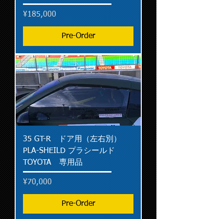
Price
¥185,000
Pre-Order
35 GT-R ドア用（左右別）
PLA-SHEILD プラシールド
TOYOTA 専用品
Price
¥70,000
Pre-Order