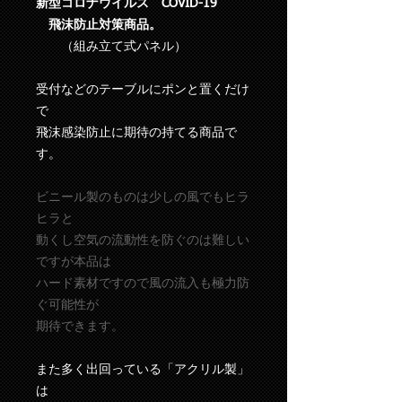
新型コロナウイルス COVID-19
飛沫防止対策商品。
（組み立て式パネル）
受付などのテーブルにポンと置くだけ
で
飛沫感染防止に期待の持てる商品で
す。
ビニール製のものは少しの風でもヒラ
ヒラと
動くし空気の流動性を防ぐのは難しい
ですが本品は
ハード素材ですので風の流入も極力防
ぐ可能性が
期待できます。
また多く出回っている「アクリル製」
は