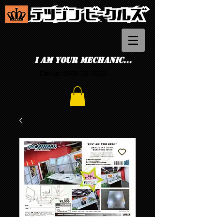
I am your mechanic...
Call us:
0568-35-7555