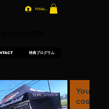
Přihlásit se
l us: 0568-35-7555
NTACT
特典プログラム
You hav
cost, to