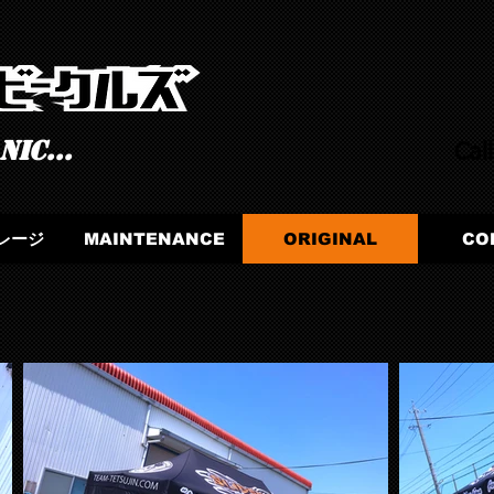
ic...
Cal
レージ
MAINTENANCE
ORIGINAL
CO