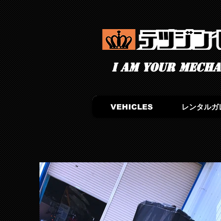
I am your mechan
VEHICLES
レンタルガ