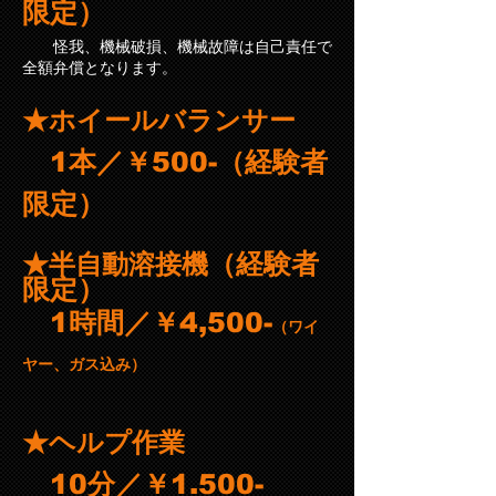
限定）
怪我、機械破損、機械故障は自己責任で
全額弁償となります。
★ホイールバランサー
1本／￥500-（経験者
限定）
（経験者
★半自動溶接機
限定）
1時間
／￥4,500-
（ワイ
ヤー、ガス込み）
★ヘルプ作業
10分
／￥1.5
00-