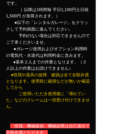
です。
（ 以降は1時間毎 平日1,100円土日祝
1,500円 が加算されます。）
以下の「レンタルガレージ」をクリッ
●
クして予約画面に進んでください。
予約のない場合は対応できませんので
ご了承くださいませ。
ガレージ使用およびオプション利用時
●
の電気代・水道代は利用料金に含みます。
●基本２人までの作業となります。（２
人以上の作業はお請けできません）
●
怪我や器具の故障、破損は全て全額弁償
となります。使用前に破損などが無いか確認
してから
ご使用いただき使用後に「壊れてい
た」などのクレームは一切受け付けできませ
ん。
怪我、機械破損、機械故障は自己責任で
全額弁償となります。