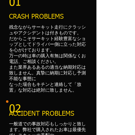
01
CRASH PROBLEMS
残念ながらサーキット走行にクラッシ
ュやアクシデントは付きものです。
だからこそサーキット経験豊富なショ
ップとしてドライバー側に立った対応
を心がけております。
万一の時は車の購入有無は関係なくお
電話、ご相談ください。
また業界あるあるの適当な納期対応は
致しません。真摯に納期に対応し予測
不能な事態に
​なった場合もキチンと連絡して「放
置」な対応は絶対に致しません。
02
ACCIDENT PROBLEMS
一般道での事故対応もしっかりと致し
ます。弊社で購入されたお車は最優先