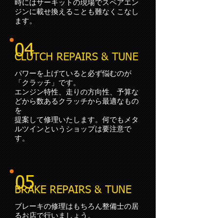
​時にはサーキットの現場でスペアエン
ジンに載せ換えることも難なくこなし
ます。
04
CLUTCH REPAIRS & TUNE
パワーを上げていると必ず悩むのが
「クラッチ」です。
エンジン特性、走りの方向性、予算な
どから数あるクラッチから最適なもの
を
​提案して修理いたします。何でもメタ
ルツインというショップは要注意で
す。
05
BRAKE REPAIRS & TUNE
ブレーキの修理はもちろん整備士の居
るお店で行いましょう。