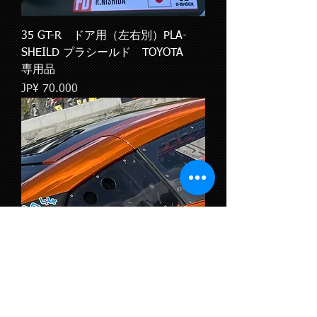
35 GT-R ドア用（左右別）PLA-
SHEILD プラシールド TOYOTA
専用品
Preço
JP¥ 70.000
35 GT-R リア／クォーター PLA-