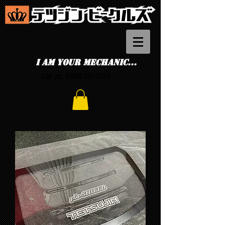
I am your mechanic...
Call us:
0568-35-7555