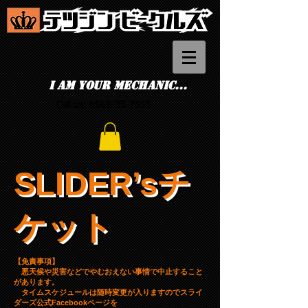
I am your mechanic...
Call us:
0568-35-7555
SLIDER’sチ
ケット
【免責事項】
悪天候や災害などでやむおえない事情で中止すること
があります。
タイムスケジュールは随時変更が入りますのでスライ
ダーズ公式Facebookページを