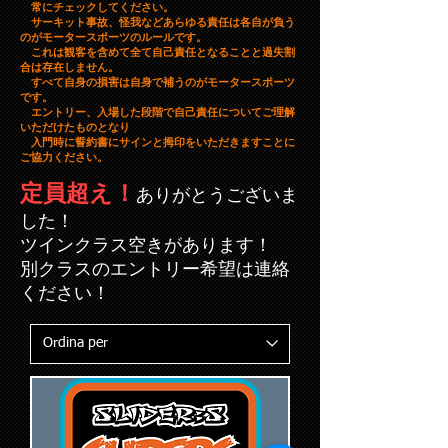
常にチェックしてください。
サーキット事故、怪我などあらゆる責任は各自が負う
のがモータースポーツのルールです。
これは観客を含めて全て自己責任となることと過失割
合は存在しません。
すべて自身の損害は自身で補うのがモータースポーツ
です。
エントリー、入場した段階で自己責任についてご理解
いただけたものとなり
​ 入門時に誓約書にサインと拇印をいただきますことに
ご協力ください。
定員超え！
ありがとうございま
した！
ツインクラス空きがあります！
​別クラスのエントリー希望は連絡
ください！