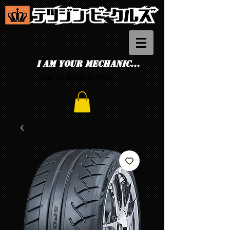
I am your mechanic...
Call us:
0568-35-7555