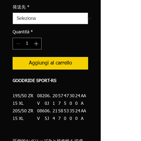
発送先
*
Quantità
*
Aggiungi al carrello
GOODRIDE SPORT-RS
195/50 ZR
082
06.
20
57
47
30
24
AA
15 XL
V
0J
1
7
5
0
0
A
205/50 ZR
086
06.
21
58
53
35
24
AA
15 XL
V
5J
4
7
0
0
0
A