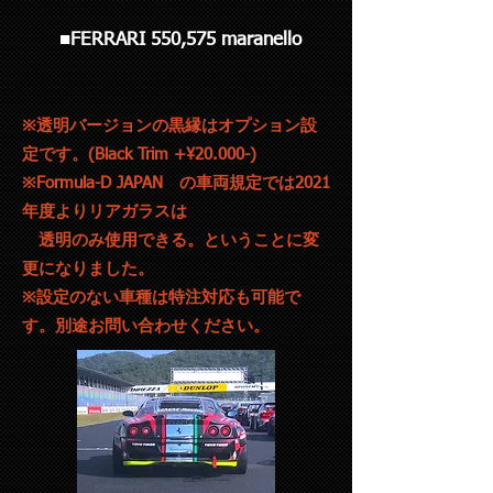
■FERRARI
550,575 maranello
※透明バージョンの黒縁はオプション設
定です。(Black Trim +¥20.000-)
※Formula-D JAPAN の車両規定では2021
年度よりリアガラスは
​ 透明のみ使用できる。ということに変
更になりました。
※設定のない車種は特注対応も可能
で
す。
別途お問い合わせください。