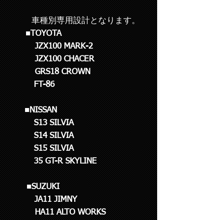
車種別専用設計となります。
■TOYOTA
JZX100 MARK-2
JZX100 CHACER
GRS18 CROWN
FT-86
■NISSAN
S13 SILVIA
S14 SILVIA
S15 SILVIA
35 GT-R SKYLINE
■SUZUKI
JA11 JIMNY
HA11 ALTO WORKS