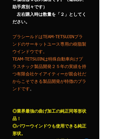
助手席別々です）
左右購入時は数量を「２」としてく
ださい。
プラシールドはTEAM-TETSUJINブラ
ンドのサーキットユース専用の樹脂製
ウインドウです。
TEAM-TETSUJINは特殊自動車向けプ
ラスチック製品開発２５年の実績を持
つ有限会社ケイアイティーが親会社だ
からこそできる製品開発が特徴のブラ
ンドです
。
◎業界最強の曲げ加工の純正同等形状
品！
◎パワーウインドウも使用できる純正
形状。