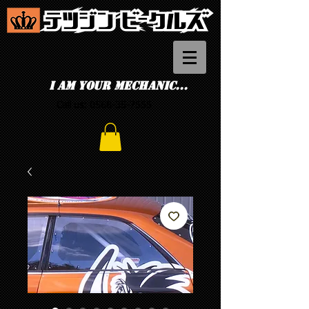
I am your mechanic...
Call us:
0568-35-7555