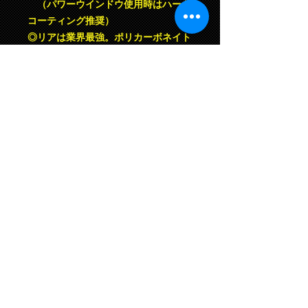
（パワーウインドウ使用時はハード
コーティング推奨）
◎リアは業界最強。ポリカーボネイト
製に対しても面強度５０％＋αUP！
◎業界NO.1にカッコイイ。ただの板
加工品に比べて機能美がある。
便宜上、在庫ありとなっていますが着
金確認後に製作に入ります。
納期は40日〜50日掛かりますので予
めご了承ください。
テストカーでは時速250kmでパッチン
錠 ７箇所留めでも脱落や破損もしま
せんでした。
（試験場所 鈴鹿サーキット本コ
ース／車両 JZX100 チェイサー）
テスト動画（撮影日は雨の日の模