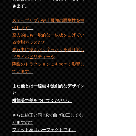
きます。
ステップリブが史上最強の面剛性を担
保します。
空力的にも一般的な一枚板を曲げてい
る樹脂ガラスだと
走行中に撓んだり戻ったりを繰り返し
ドライバビリティーや
降臨のトラクションにも大きく影響し
ています。
また他とは一線画す独創的なデザイン
と
機能美で差をつけてください。
さらに純正と同じRで曲げ加工してあ
りますので
フィット感はパーフェクトです。