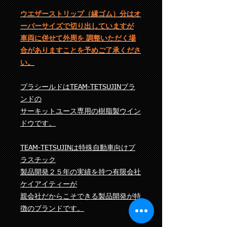
ウエザーストリップ（縁ゴム）分はオ
ーバーサイズで切り出していますが
車両に併せて外周を 調整いただく場
合がありますことを予めご了承くださ
い。
プラシールドはTEAM-TETSUJINブラ
ンドの
サーキットユース専用の樹脂製ウイン
ドウです。
TEAM-TETSUJINは特殊自動車向けプ
ラスチック
製品開発２５年の実績を持つ有限会社
ケイアイティーが
親会社だからこそできる製品開発が特
徴のブランドです。