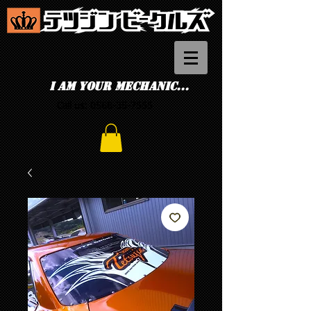
I am your mechanic...
Call us:
0568-35-7555